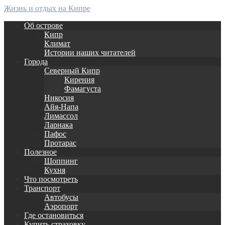
Жизнь и отдых на Кипре
Об острове
Кипр
Климат
Истории наших читателей
Города
Северный Кипр
Кирения
Фамагуста
Никосия
Айя-Напа
Лимассол
Ларнака
Пафос
Протарас
Полезное
Шоппинг
Кухня
Что посмотреть
Транспорт
Автобусы
Аэропорт
Где остановиться
Купить страховку