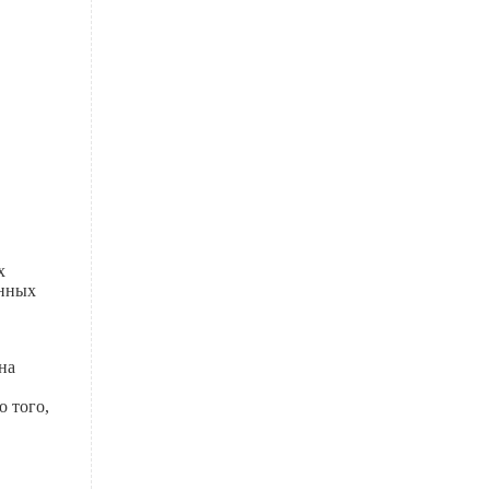
х
анных
на
о того,