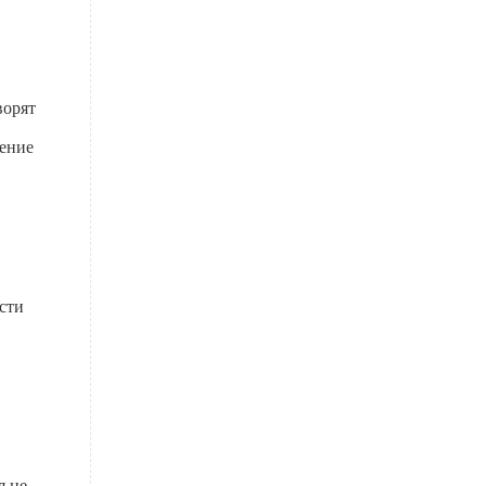
ворят
ление
сти
я не