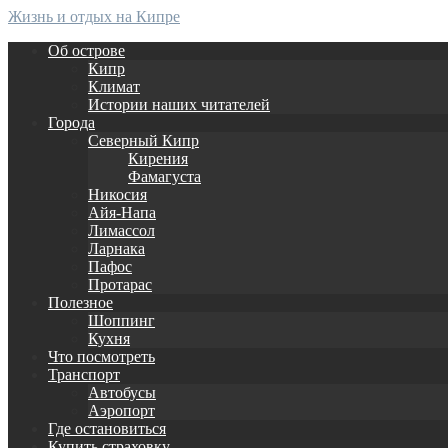
Жизнь и отдых на Кипре
Об острове
Кипр
Климат
Истории наших читателей
Города
Северный Кипр
Кирения
Фамагуста
Никосия
Айя-Напа
Лимассол
Ларнака
Пафос
Протарас
Полезное
Шоппинг
Кухня
Что посмотреть
Транспорт
Автобусы
Аэропорт
Где остановиться
Купить страховку