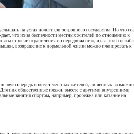
слышать на устах политиков островного государства. Но что го
ждает, что из-за беспечности местных жителей по отношению к
иняты строгие ограничения по передвижению, из-за этого ослаб
вспышки, возвращение к нормальной жизни можно планировать к
в первую очередь волнует местных жителей, лишенных возможно
 Для них общественные пляжи, вместе с другими внутренними
альные занятия спортом, например, пробежка или катание на
ая и, хотя сезон уже начался, посетить курорт раньше конца июл