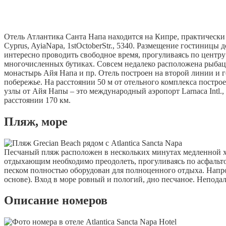
Отель Атлантика Санта Напа находится на Кипре, практически в
Cyprus, AyiaNapa, 1stOctoberStr., 5340. Размещение гостиницы
интересно проводить свободное время, прогуливаясь по центру
многочисленных бутиках. Совсем недалеко расположена рыбацка
монастырь Айя Напа и пр. Отель построен на второй линии и г
побережье. На расстоянии 50 м от отельного комплекса постр
узлы от Айя Напы – это международный аэропорт Larnaca Intl.,
расстоянии 170 км.
Пляж, море
Песчаный пляж расположен в нескольких минутах медленной ходь
отдыхающим необходимо преодолеть, прогуливаясь по асфальт
песком полностью оборудован для полноценного отдыха. Напр
основе). Вход в море ровный и пологий, дно песчаное. Неподал
Описание номеров