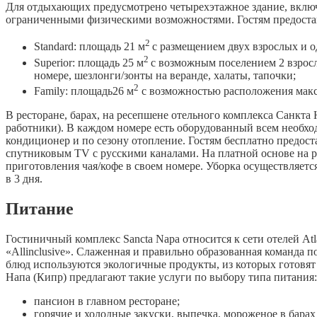
Для отдыхающих предусмотрено четырехэтажное здание, включ
ограниченными физическими возможностями. Гостям предостав
2
Standard: площадь 21 м
с размещением двух взрослых и о
2
Superior: площадь 25 м
с возможным поселением 2 взросл
номере, шезлонги/зонты на веранде, халаты, тапочки;
2
Family: площадь26 м
с возможностью расположения макси
В ресторане, барах, на ресепшене отельного комплекса Санкта
работники). В каждом номере есть оборудованный всем необхо
кондиционер и по сезону отопление. Гостям бесплатно предоста
спутниковым TV с русскими каналами. На платной основе на р
приготовления чая/кофе в своем номере. Уборка осуществляетс
в 3 дня.
Питание
Гостиничный комплекс Sancta Napa относится к сети отелей Atl
«Allinclusive». Слаженная и правильно образованная команда 
блюд используются экологичные продукты, из которых готовят
Напа (Кипр) предлагают такие услуги по выбору типа питания:
пансион в главном ресторане;
горячие и холодные закуски, выпечка, мороженое в барах 