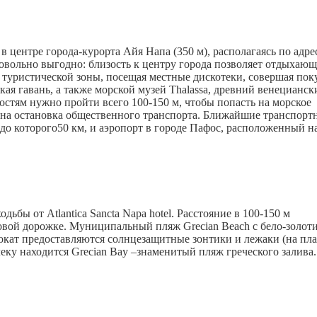
 центре города-курорта Айя Напа (350 м), располагаясь по адре
 довольно выгодно: близость к центру города позволяет отдыхаю
 туристической зоны, посещая местные дискотеки, совершая пок
я гавань, а также морской музей Thalassa, древний венецианск
остям нужно пройти всего 100-150 м, чтобы попасть на морское
оена остановка общественного транспорта. Ближайшие транспорт
 до которого50 км, и аэропорт в городе Пафос, расположенный н
бы от Atlantica Sancta Napa hotel. Расстояние в 100-150 м
овой дорожке. Муниципальный пляж Grecian Beach с бело-золот
окат предоставляются солнцезащитные зонтики и лежаки (на пл
еку находится Grecian Bay –знаменитый пляж греческого залива.