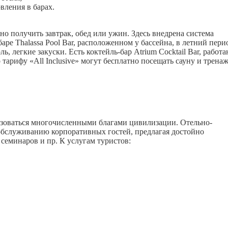
вления в барах.
но получить завтрак, обед или ужин. Здесь внедрена система
ре Thalassa Pool Bar, расположенном у бассейна, в летний пери
ь, легкие закуски. Есть коктейль-бар Atrium Cocktail Bar, рабо
 тарифу «All Inclusive» могут бесплатно посещать сауну и трен
ьзоваться многочисленными благами цивилизации. Отельно-
 обслуживанию корпоративных гостей, предлагая достойно
семинаров и пр. К услугам туристов: