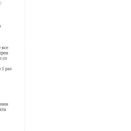
с
в
 все
трен
р со
 1 раз
ении
кта