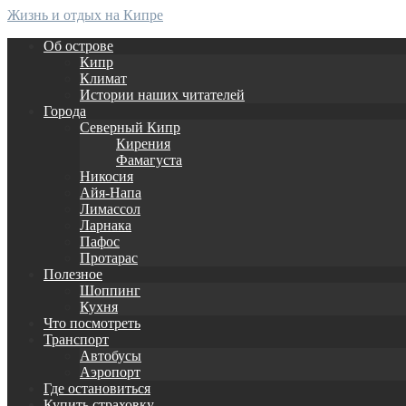
Жизнь и отдых на Кипре
Об острове
Кипр
Климат
Истории наших читателей
Города
Северный Кипр
Кирения
Фамагуста
Никосия
Айя-Напа
Лимассол
Ларнака
Пафос
Протарас
Полезное
Шоппинг
Кухня
Что посмотреть
Транспорт
Автобусы
Аэропорт
Где остановиться
Купить страховку