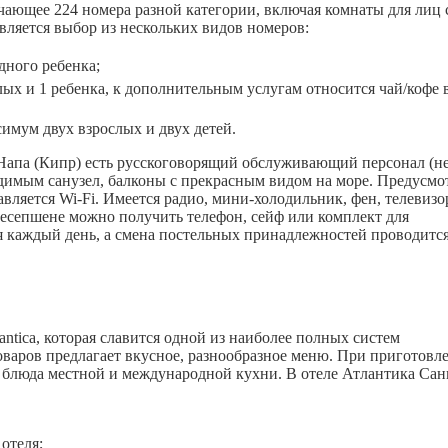
ающее 224 номера разной категории, включая комнаты для лиц 
ляется выбор из нескольких видов номеров:
дного ребенка;
ых и 1 ребенка, к дополнительным услугам относится чай/кофе 
мум двух взрослых и двух детей.
 Напа (Кипр) есть русскоговорящий обслуживающий персонал (не
димым санузел, балконы с прекрасным видом на море. Предусмо
вляется Wi-Fi. Имеется радио, мини-холодильник, фен, телевизо
есепшене можно получить телефон, сейф или комплект для
я каждый день, а смена постельных принадлежностей проводится
antica, которая славится одной из наиболее полных систем
поваров предлагает вкусное, разнообразное меню. При приготовл
 блюда местной и международной кухни. В отеле Атлантика Сан
отеля;