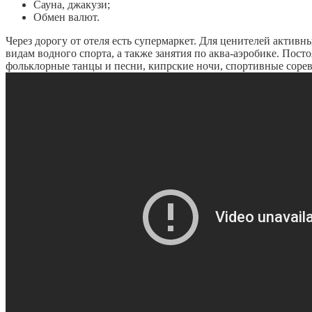
Сауна, джакузи;
Обмен валют.
Через дорогу от отеля есть супермаркет. Для ценителей акти
видам водного спорта, а также занятия по аква-аэробике. Пос
фольклорные танцы и песни, кипрские ночи, спортивные соре