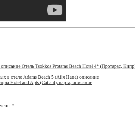
Отель Tsokkos Protaras Beach Hotel 4* (Протарас, Кипр
ых в отеле Adams Beach 5 (Айя Напа) описание
arpia Hotel and Apts (Cat a 4): карта, описание
ечены
*