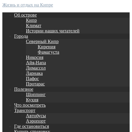
Жизнь и отдых на Кипре
Об острове
Кипр
Климат
Истории наших читателей
Города
Северный Кипр
Кирения
Фамагуста
Никосия
Айя-Напа
Лимассол
Ларнака
Пафос
Протарас
Полезное
Шоппинг
Кухня
Что посмотреть
Транспорт
Автобусы
Аэропорт
Где остановиться
Купить страховку